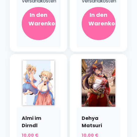
Versandkosten
Versandkosten
In den
In den
Warenkorb
Warenkorb
Almi im
Dehya
Dirndl
Matsuri
10,00
€
10,00
€