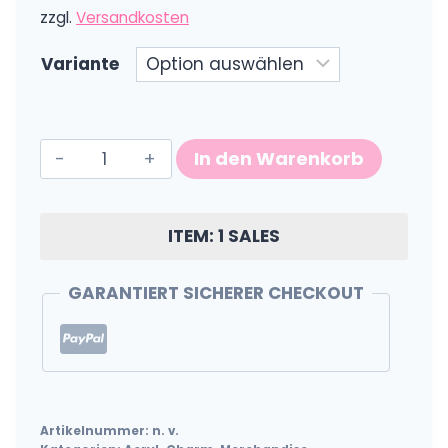
zzgl.
Versandkosten
Variante
Choco
In den Warenkorb
チ
ョ
コ
ITEM: 1 SALES
Acrylcharm
Menge
GARANTIERT SICHERER CHECKOUT
Artikelnummer:
n. v.