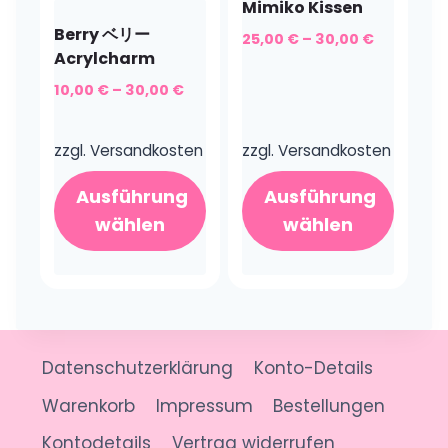
Varianten
Varianten
Mimiko Kissen
auf.
auf.
Berry ベリー
25,00
€
–
30,00
€
Die
Acrylcharm
Die
Optionen
Optionen
10,00
€
–
30,00
€
können
können
auf
auf
zzgl.
Versandkosten
zzgl.
Versandkosten
der
der
Produktseite
Produktseite
Ausführung
Ausführung
gewählt
gewählt
wählen
wählen
werden
werden
Dieses
Dieses
Produkt
Produkt
weist
weist
mehrere
mehrere
Datenschutzerklärung
Konto-Details
Varianten
Varianten
auf.
auf.
Warenkorb
Impressum
Bestellungen
Die
Die
Kontodetails
Vertrag widerrufen