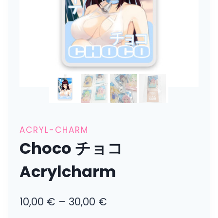
ACRYL-CHARM
Choco チョコ
Acrylcharm
10,00
€
–
30,00
€