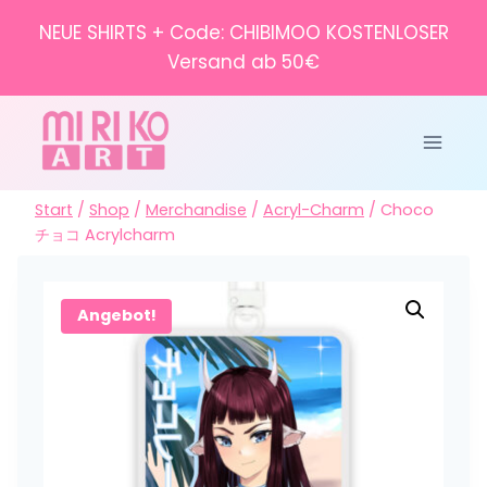
Zum
NEUE SHIRTS + Code: CHIBIMOO KOSTENLOSER
Inhalt
Versand ab 50€
springen
Start
/
Shop
/
Merchandise
/
Acryl-Charm
/
Choco
チョコ Acrylcharm
Angebot!